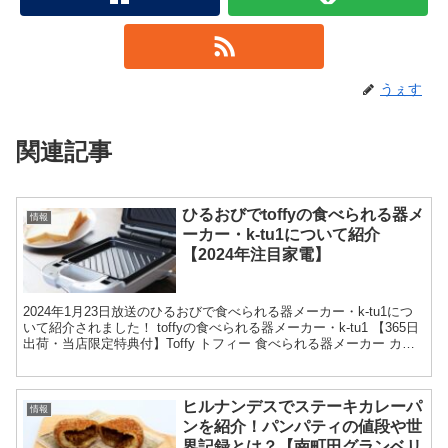
うぇす
関連記事
ひるおびでtoffyの食べられる器メ
情報
ーカー・k-tu1について紹介
【2024年注目家電】
2024年1月23日放送のひるおびで食べられる器メーカー・k-tu1につ
いて紹介されました！ toffyの食べられる器メーカー・k-tu1 【365日
出荷・当店限定特典付】Toffy トフィー 食べられる器メーカー カッ
プケーキ ワッフル ...
ヒルナンデスでステーキカレーパ
情報
ンを紹介！パンパティの値段や世
界記録とは？【南町田グランベリ