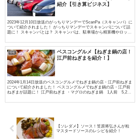
紹介【引き算ビジネス】
2023年12月10日放送のがっちりマンデーでScanPa（スキャンパ）に
ついて紹介されました！ がっちりマンデーでスキャンパについて話
題に！ スキャンパとは？ スキャンパは、駐車場から精算機やロック
版・入口のゲートがない駐車場サービスです...
ベスコングルメ【ねぎま鍋の店！
情報
江戸前ねぎまを紹介！】
2024年1月14日放送のベスコングルメでねぎま鍋の店・江戸前ねぎま
について紹介されました！ ベスコングルメでねぎま鍋の店・江戸前
ねぎまが話題に！ 江戸前ねぎま ・マグロのねぎま鍋 1人前 5,280
円（税込） 江戸前ねぎまは、6年連続でミ...
【ソレダメ】ソース！笠原将弘さんが粒
マスタードソースのレシピを紹介！