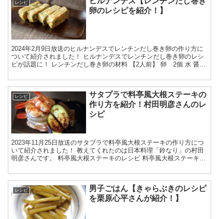
ヒルナンデス【レンチンだし巻き
レシピ
卵のレシピを紹介！】
2024年2月9日放送のヒルナンデスでレンチンだし巻き卵の作り方に
ついて紹介されました！ ヒルナンデスでレンチンだし巻き卵のレシ
ピが話題に！ レンチンだし巻き卵の材料 【2人前】 卵 2個 水 醤油
みりん 顆粒出汁 レンチンだし巻き卵の作...
サタプラで料亭風大根ステーキの
レシピ
作り方を紹介！村田明彦さんのレ
シピ
2023年11月25日放送のサタプラで料亭風大根ステーキの作り方につ
いて紹介されました！ 教えてくれたのは日本料理「鈴なり」の村田
明彦さんです。 料亭風大根ステーキのレシピ 料亭風大根ステーキの
材料 大根 2cm厚4個 豚バラ 100g ご...
男子ごはん【きゃらぶきのレシピ
レシピ
を栗原心平さんが紹介！】