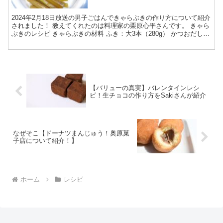
2024年2月18日放送の男子ごはんできゃらぶきの作り方について紹介
されました！ 教えてくれたのは料理家の栗原心平さんです。 きゃら
ぶきのレシピ きゃらぶきの材料 ふき：大3本（280g） かつおだし：
400cc みりん：大さじ2 酒：大さ...
【バリューの真実】バレンタインレシ
ピ！生チョコの作り方をSakiさんが紹介
なぜそこ【ドーナツまんじゅう！奥原菓
子店について紹介！】
ホーム
レシピ