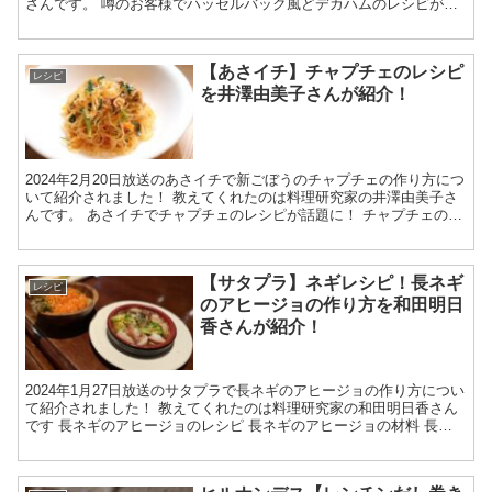
さんです。 噂のお客様でハッセルバック風どデカハムのレシピが話
題に！ ハッセルバック風どデカハムの材料 チョッ...
【あさイチ】チャプチェのレシピ
レシピ
を井澤由美子さんが紹介！
2024年2月20日放送のあさイチで新ごぼうのチャプチェの作り方につ
いて紹介されました！ 教えてくれたのは料理研究家の井澤由美子さ
んです。 あさイチでチャプチェのレシピが話題に！ チャプチェの材
料 新ごぼう 2本（250g） ※たわしでよく...
【サタプラ】ネギレシピ！長ネギ
レシピ
のアヒージョの作り方を和田明日
香さんが紹介！
2024年1月27日放送のサタプラで長ネギのアヒージョの作り方につい
て紹介されました！ 教えてくれたのは料理研究家の和田明日香さん
です 長ネギのアヒージョのレシピ 長ネギのアヒージョの材料 長ネ
ギ しらす ニンニク オリーブオイル 塩 黒コ...