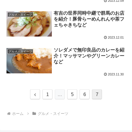
2023.12.09
有吉の世界同時中継で群馬のお店
グルメ・スイーツ
を紹介！豚骨らーめんれんや茶フ
ェちゃきちなど
2023.12.01
ソレダメで無印良品のカレーを紹
グルメ・スイーツ
介！マッサマンやグリーンカレー
など
2023.11.30
前
1
…
5
6
7
へ
ホーム
グルメ・スイーツ