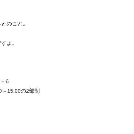
るとのこと。
ですよ。
−６
30～15:00の2部制