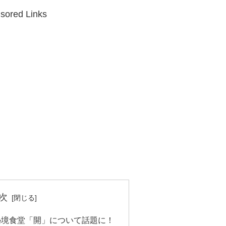
sored Links
次
秘境食堂「開」について話題に！