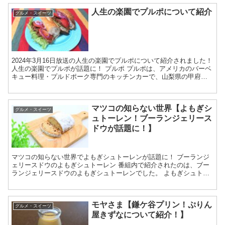
人生の楽園でプルポについて紹介
グルメ・スイーツ
2024年3月16日放送の人生の楽園でプルポについて紹介されました！
人生の楽園でプルポが話題に！ プルポ プルポは、アメリカのバーベ
キュー料理・プルドポーク専門のキッチンカーで、山梨県の甲府市
や昭和町を中心に出店しているそうです。 売られ...
マツコの知らない世界【よもぎシ
グルメ・スイーツ
ュトーレン！ブーランジェリース
ドウが話題に！】
マツコの知らない世界でよもぎシュトーレンが話題に！ ブーランジ
ェリースドウのよもぎシュトーレン 番組内で紹介されたのは、ブー
ランジェリースドウのよもぎシュトーレンでした。 よもぎシュトー
レン：和み（4,320円）は、限定500本しか販売され...
モヤさま【鎌ケ谷プリン！ぷりん
グルメ・スイーツ
屋きずなについて紹介！】