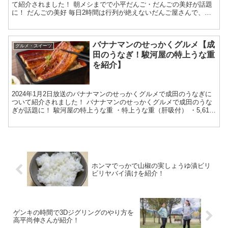
て紹介されました！ 朝メシまでで小平だんご・だんごの美好が話題
に！ だんごの美好 毎日2時間は行列が絶えないだんご屋さんで、創
業から31年も変わらないこだわりの味が魅力との...
バナナマンのせっかくグルメ【成
グルメ・スイーツ
田のうなぎ！駿河屋の特上うな重
を紹介】
2024年1月2日放送のバナナマンのせっかくグルメで成田のうなぎに
ついて紹介されました！ バナナマンのせっかくグルメで成田のうな
ぎが話題に！ 駿河屋の特上うな重 ・特上うな重（肝吸付） ・5,610
円（税込み） 60年以上も新勝寺の参道にあ...
ホンマでっかで山椒の実しょうゆ漬ビリ
ビリヤバイ漬けを紹介！
ゲンキの時間で3Dジグリングのやり方を
高平尚伸さんが紹介！