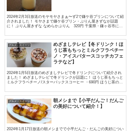
2024年2月3日放送のモヤモヤさまぁ〜ず2で鎌ケ谷プリンについて紹
介されました！ モヤさまで鎌ケ谷プリン・ぷりん屋きずなが話題
に！ ぷりん屋きずな なめらかぷりん 320円 千葉県・鎌ヶ谷市にあ
るプリン屋で 「なめらかぷりん」は手作りとの...
めざましテレビ【冬ドリンク！ほ
グルメ・スイーツ
うじ茶もちっとミルクフラペチー
ノ・アイスバタースコッチカフェ
ラテなど】
2024年1月5日放送のめざましテレビで冬ドリンクについて紹介され
ました！ めざましテレビで冬ドリンクが話題に！ ほうじ茶もちっと
ミルクフラペチーノ/スターバックスコーヒー ・690円 ほうじ茶のフ
ラペチーノには求肥（ぎゅうひ）がブレンドさ...
朝メシまで【小平だんご！だんご
グルメ・スイーツ
の美好について紹介！】
2024年1月17日放送の朝メシまでで小平だんご・だんごの美好につい