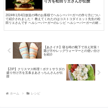
り方を松田リエさんが伝授
2024年1月4日放送の噂のお客様でヘルシーバーガーの作り方につい
て紹介されました！ 教えてくれたのはコストコダイエット先生の松
田リエさんです ヘルシーバーガーのレシピ ヘルシーバーガーの材料
〈パティ〉 ・牛豚合いびき肉 赤身率80％ 2...
【あさイチ】寝る時の靴下で冷え対策！
選び方やレッグウォーマーとの使い分け
を紹介
【ZIP】クリスマス料理！ポテトサラダの
盛り付け方を五条まあさっちんさんが伝
授
ホーム
レシピ