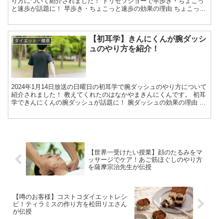
り方について紹介されました！ トリセツショーで早歩き・ちょこっ
と速歩が話題に！ 早歩き・ちょこっと速歩の効果の理由 ちょこっと
速歩は、まとめてやる必要はなく最低でも1分ほど...
【初耳学】きんにくんが腕ダッシ
ダイエット・健康
ュのやり方を紹介！
2024年1月14日放送の日曜日の初耳学で腕ダッシュのやり方について
紹介されました！ 教えてくれたのはなかやまきんにくんです。 初耳
学できんにくんの腕ダッシュが話題に！ 腕ダッシュの効果の理由 腕
ダッシュは、腕を振る運動のことで ニの腕の脂...
【世界一受けたい授業】顔のたるみをマ
ッサージでケア！あご筋ほぐしのやり方
を薩摩宗治先生が伝授
【噂のお客様】コストコダイエットレシ
ピ！ティラミスの作り方を松田リエさん
が伝授