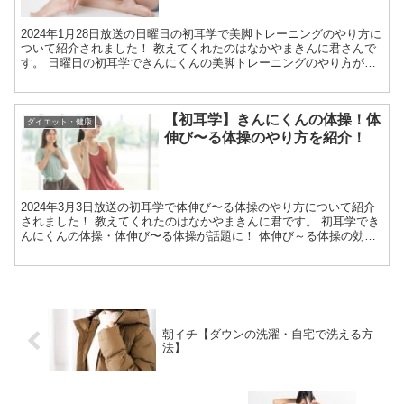
2024年1月28日放送の日曜日の初耳学で美脚トレーニングのやり方に
ついて紹介されました！ 教えてくれたのはなかやまきんに君さんで
す。 日曜日の初耳学できんにくんの美脚トレーニングのやり方が話
題に！ 美脚トレーニングの効果の理由 美脚トレー...
【初耳学】きんにくんの体操！体
ダイエット・健康
伸び〜る体操のやり方を紹介！
2024年3月3日放送の初耳学で体伸び〜る体操のやり方について紹介
されました！ 教えてくれたのはなかやまきんに君です。 初耳学でき
んにくんの体操・体伸び〜る体操が話題に！ 体伸び～る体操の効果
の理由 ダイエットの鉄則は、筋肉を増やしてムダな...
朝イチ【ダウンの洗濯・自宅で洗える方
法】