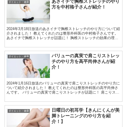
あさイチで胸椎ストレッチのやり
ダイエット・健康
方を中村格子さんが紹介！
2024年3月18日放送のあさイチで胸椎ストレッチのやり方について紹
介されました！ 教えてくれたのは整形外科医の中村格子さんです。
あさイチで胸椎ストレッチが話題に！ 胸椎ストレッチの効果の理由
肩甲骨の間にある胸椎がガチガチに硬くなると、...
バリューの真実で肩こりストレッ
ダイエット・健康
チのやり方を高平尚伸さんが紹
介！
2024年1月16日放送のバリューの真実で肩こりストレッチのやり方に
ついて紹介されました！ 教えてくれたのは整形外科医の高平尚伸さ
んです。 バリューの真実で肩こりストレッチが話題に！ 肩こりスト
レッチの効果の理由 肩こりは、胸や肩甲骨回りの...
日曜日の初耳学【きんにくんが美
ダイエット・健康
脚トレーニングのやり方を紹
介！】