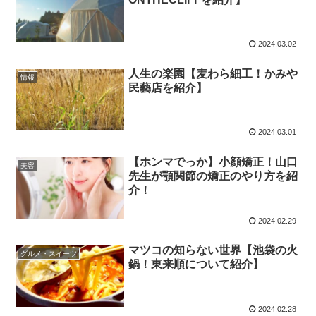
2024.03.02
人生の楽園【麦わら細工！かみや
情報
民藝店を紹介】
2024.03.01
【ホンマでっか】小顔矯正！山口
美容
先生が顎関節の矯正のやり方を紹
介！
2024.02.29
マツコの知らない世界【池袋の火
グルメ・スイーツ
鍋！東来順について紹介】
2024.02.28