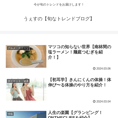
今が旬のトレンドをお届けします！
うぇすの【旬なトレンドブログ】
マツコの知らない世界【南林間の
グルメ・スイーツ
塩ラーメン！麺庭つむぎを紹
介！】
2024.03.06
【初耳学】きんにくんの体操！体
ダイエット・健康
伸び〜る体操のやり方を紹介！
2024.03.04
人生の楽園【グランピング！
情報
ONTHECLIFFを紹介】